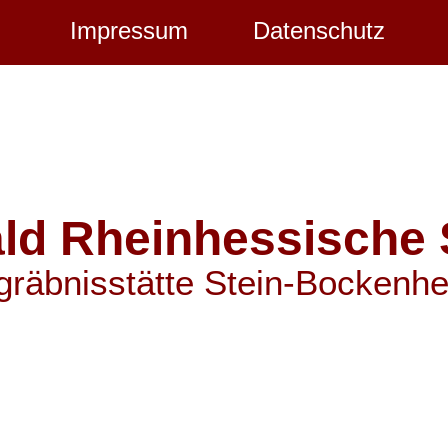
Menü überspringen
Impressum
Datenschutz
ld Rheinhessische 
räbnisstätte Stein-Bockenh