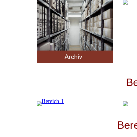
Be
Ber