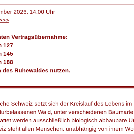
mber 2026, 14:00 Uhr
>>>
vaten Vertragsübernahme:
m 127
m 145
m 188
en des Ruhewaldes nutzen.
he Schweiz setzt sich der Kreislauf des Lebens im Ei
 naturbelassenen Wald, unter verschiedenen Baumar
attet werden ausschließlich biologisch abbaubare U
 steht allen Menschen, unabhängig von ihrem Woh