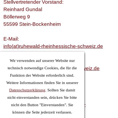
Stellvertretender Vorstand:
Reinhard Gundal
Böllerweg 9
55599 Stein-Bockenheim
E-Mail:
info(at)ruhewald-rheinhessische-schweiz.de
Internet:
Wir verwenden auf unserer Website nur
www.ruhewald-rheinhessische-schweiz.de
technisch notwendige Cookies, die für die
Funktion der Website erforderlich sind.
Handelsregisternummer:
Weitere Informationen finden Sie in unserer
Handelsregister Mainz HRA 42117.
Datenschutzerklärung
. Sollten Sie damit
nicht einverstanden sein, drücken Sie bitte
Umsatzsteueridentifikationsnummer:
nicht den Button "Einverstanden". Sie
DE289930419
können die Seite jederzeit verlassen.